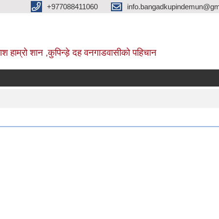
+977088411060
info.bangadkupindemun@gm
श हाम्रो शान ,कुपिन्ड़े दह वनगाडवासीको पहिचान