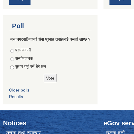
Poll
यस नगरपालिकाको सेवा प्रवाह तपाईलाई कस्तो लाग्छ ?
Choices
प्रभावकारी
सन्तोषजनक
सुधार गर्नु पर्ने धेरै छन
Older polls
Results
Notices
eGov serv
सूचना तथा समाचार
घटना दर्ता