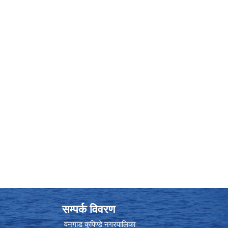
सम्पर्क विवरण
वनगाड कुपिण्डे नगरपालिका