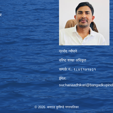
ा
र
प्रमोद न्यौपाने
वरिष्ठ शाखा अधिकृत
सम्पर्क नं.: ९८४९१७१७३१
ईमेल:
suchanaadhikari@bangadkupind
© 2026 बनगाड कुपिण्डे नगरपालिका