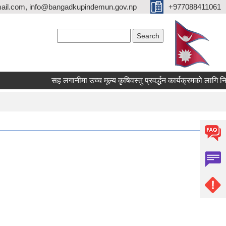
ail.com, info@bangadkupindemun.gov.np
+977088411061
Search form
Search
सह लगानीमा उच्च मूल्य कृषिवस्तु प्रवर्द्धन कार्यक्रमको लागि निवेदन प