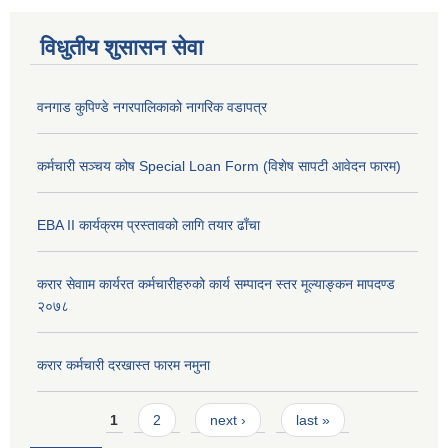
विधुतीय शुसासन सेवा
वनगाड कुपिण्डे नगरपालिकाको नागरिक वडापत्र
कर्मचारी सञ्चय कोष Special Loan Form (विशेष सापटी आवेदन फारम)
EBA II कार्यक्रम प्रस्तावको लागि तयार ढाँचा
करार सेवााम कार्यरत कर्मचारीहरुको कार्य सम्पादन स्तर मूल्याङ्कन मापदण्ड
२०७८
करार कर्मचारी दरखास्त फारम नमुना
Pages
1
2
next ›
last »