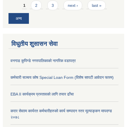
Pages
1
2
3
next ›
last »
अन्य
विधुतीय शुसासन सेवा
वनगाड कुपिण्डे नगरपालिकाको नागरिक वडापत्र
कर्मचारी सञ्चय कोष Special Loan Form (विशेष सापटी आवेदन फारम)
EBA II कार्यक्रम प्रस्तावको लागि तयार ढाँचा
करार सेवााम कार्यरत कर्मचारीहरुको कार्य सम्पादन स्तर मूल्याङ्कन मापदण्ड
२०७८