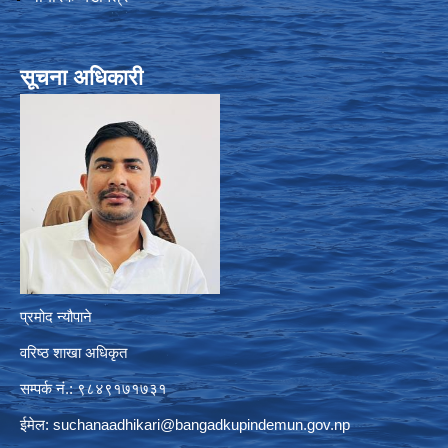
सूचना अधिकारी
प्रमोद न्यौपाने
वरिष्ठ शाखा अधिकृत
सम्पर्क नं.: ९८४९१७१७३१
ईमेल:
suchanaadhikari@bangadkupindemun.gov.np