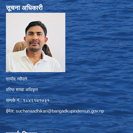
सूचना अधिकारी
प्रमोद न्यौपाने
वरिष्ठ शाखा अधिकृत
सम्पर्क नं.: ९८४९१७१७३१
ईमेल:
suchanaadhikari@bangadkupindemun.gov.np