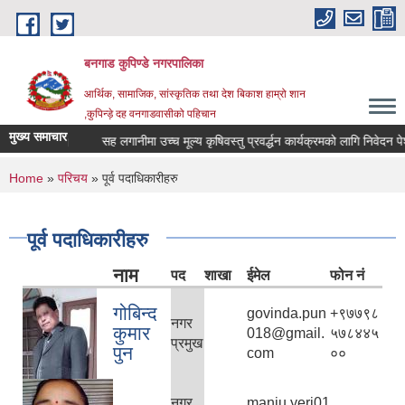
Skip to main content
बनगाड कुपिण्डे नगरपालिका
आर्थिक, सामाजिक, सांस्कृतिक तथा देश बिकाश हाम्रो शान
,कुपिन्ड़े दह वनगाडवासीको पहिचान
मुख्य समाचार
म्बन्धमा।
सह लगानीमा उच्च मूल्य कृषिवस्तु प्रवर्द्धन कार्यक्रमको लागि निवेदन पेश गर्न
You are here
Home
»
परिचय
» पूर्व पदाधिकारीहरु
पूर्व पदाधिकारीहरु
नाम
पद
शाखा
ईमेल
फोन नं
गोबिन्द
govinda.pun
+९७७९८
नगर
कुमार
018@gmail.
५७८४४५
प्रमुख
पुन
com
००
नगर
manju.yeri01