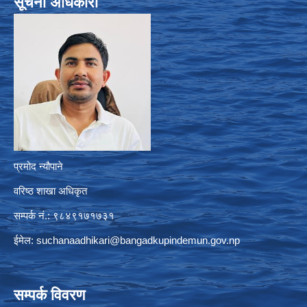
सूचना अधिकारी
प्रमोद न्यौपाने
वरिष्ठ शाखा अधिकृत
सम्पर्क नं.: ९८४९१७१७३१
ईमेल:
suchanaadhikari@bangadkupindemun.gov.np
सम्पर्क विवरण