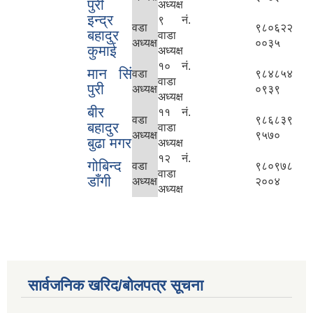
पुरी
अध्यक्ष
इन्द्र
९ नं.
वडा
९८०६२२
बहादुर
वाडा
अध्यक्ष
००३५
कुमाई
अध्यक्ष
१० नं.
मान सिं
वडा
९८४८५४
वाडा
पुरी
अध्यक्ष
०९३९
अध्यक्ष
बीर
११ नं.
वडा
९८६८३९
बहादुर
वाडा
अध्यक्ष
९५७०
बुढा मगर
अध्यक्ष
१२ नं.
गोबिन्द
वडा
९८०९७८
वाडा
डाँगी
अध्यक्ष
२००४
अध्यक्ष
सार्वजनिक खरिद/बोलपत्र सूचना