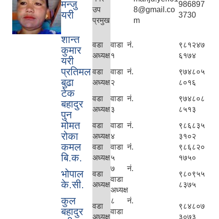
मन्जु
986897
उप
8@gmail.co
यरी
3730
प्रमुख
m
शान्त
वडा
वाडा नं.
९८१२४७
कुमार
अध्यक्ष
१
६१७४
यरी
प्रतिमल
वडा
वाडा नं.
९७४८०५
बुढा
अध्यक्ष
२
८०१६
टेक
वडा
वाडा नं.
९७४८०८
बहादुर
अध्यक्ष
३
८५१३
पुन
मोमत
वडा
वाडा नं.
९८६८३५
रोका
अध्यक्ष
४
३१०२
कमल
वडा
वाडा नं.
९८६८२०
बि.क.
अध्यक्ष
५
१७५०
७ नं.
भोपाल
वडा
९८०९५५
वाडा
के.सी.
अध्यक्ष
८३७५
अध्यक्ष
कुल
८ नं.
वडा
९८४८०७
बहादुर
वाडा
अध्यक्ष
३०७३