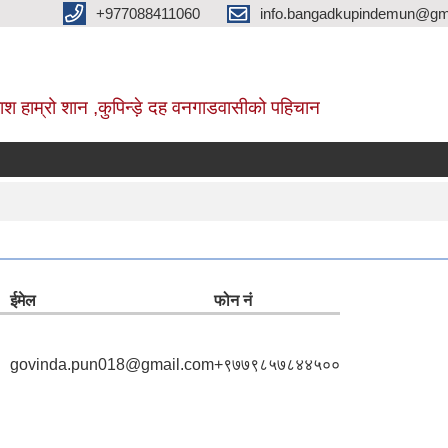
+977088411060
info.bangadkupindemun@gm
श हाम्रो शान ,कुपिन्ड़े दह वनगाडवासीको पहिचान
ईमेल
फोन नं
govinda.pun018@gmail.com
+९७७९८५७८४४५००