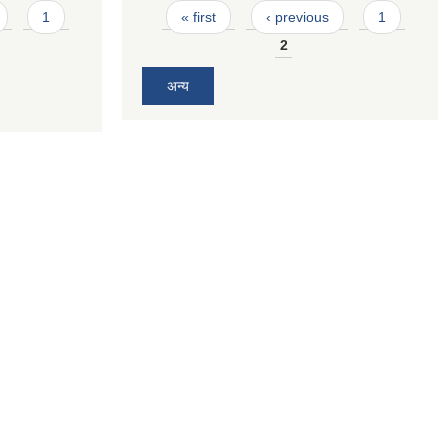
Pages
1
« first
‹ previous
1
2
अन्य