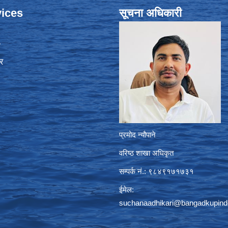
ices
सूचना अधिकारी
ा
र
प्रमोद न्यौपाने
वरिष्ठ शाखा अधिकृत
सम्पर्क नं.: ९८४९१७१७३१
ईमेल:
suchanaadhikari@bangadkupind