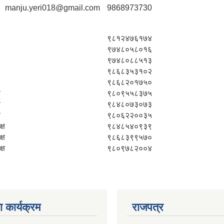
manju.yeri018@gmail.com
9868973730
९८१२४७६१७४
९७४८०५८०१६
९७४८०८८५१३
९८६८३५३१०२
९८६८२०१७५०
ष
९८०९५५८३७५
ष
९८४८०७३०७३
ष
९८०६२२००३५
्ष
९८४८५४०९३९
्ष
९८६८३९९५७०
्ष
९८०९७८२००४
 कार्यक्रम
राजपत्र