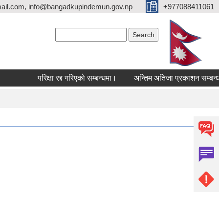
ail.com, info@bangadkupindemun.gov.np
+977088411061
Search form
Search
परिक्षा रद्द गरिएको सम्बन्धमा।
अन्तिम अतिजा प्रकाशन सम्बन्धमा।